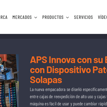
ERCA
MERCADOS
PRODUCTOS
SERVICIOS
VÍDE
APS Innova con su
con Dispositivo Pa
Solapas
La nueva empacadora se diseñó específicament
entre cajas de reexpedición de alto uso y caja
máquina es fácil de usar y puede cambiar rápi